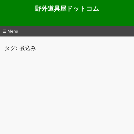
野外道具屋ドットコム
Menu
コ
ン
タグ: 煮込み
テ
ン
ツ
へ
移
動