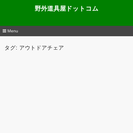
野外道具屋ドットコム
Menu
コ
ン
タグ: アウトドアチェア
テ
ン
ツ
へ
移
動